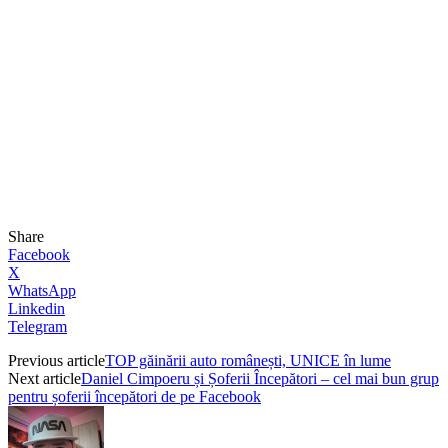
Share
Facebook
X
WhatsApp
Linkedin
Telegram
Previous article
TOP găinării auto românești, UNICE în lume
Next article
Daniel Cimpoeru și Șoferii Începători – cel mai bun grup
pentru șoferii începători de pe Facebook