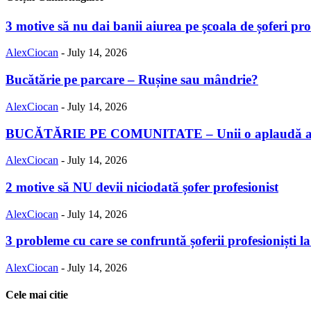
3 motive să nu dai banii aiurea pe școala de șoferi prof
AlexCiocan
-
July 14, 2026
Bucătărie pe parcare – Rușine sau mândrie?
AlexCiocan
-
July 14, 2026
BUCĂTĂRIE PE COMUNITATE – Unii o aplaudă alții
AlexCiocan
-
July 14, 2026
2 motive să NU devii niciodată șofer profesionist
AlexCiocan
-
July 14, 2026
3 probleme cu care se confruntă șoferii profesioniști 
AlexCiocan
-
July 14, 2026
Cele mai citie