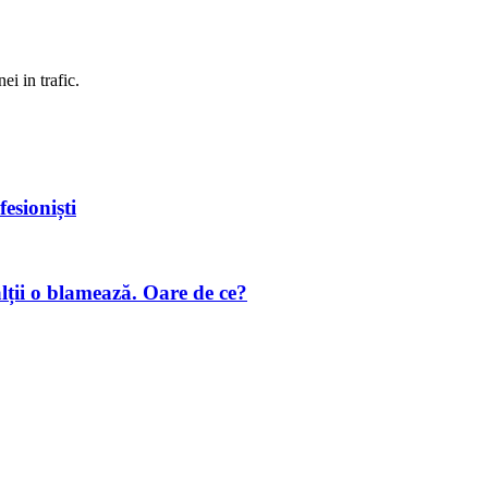
ei in trafic.
esioniști
 o blamează. Oare de ce?