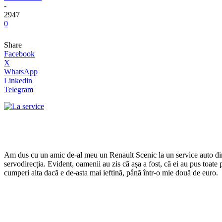
-
2947
0
Share
Facebook
X
WhatsApp
Linkedin
Telegram
Am dus cu un amic de-al meu un Renault Scenic la un service auto din 
servodirecția. Evident, oamenii au zis că așa a fost, că ei au pus toate
cumperi alta dacă e de-asta mai ieftină, până într-o mie două de euro.