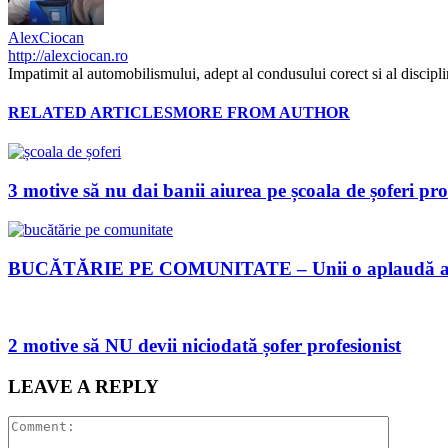
AlexCiocan
http://alexciocan.ro
Impatimit al automobilismului, adept al condusului corect si al disciplin
RELATED ARTICLES
MORE FROM AUTHOR
3 motive să nu dai banii aiurea pe școala de șoferi prof
BUCĂTĂRIE PE COMUNITATE – Unii o aplaudă alții
2 motive să NU devii niciodată șofer profesionist
LEAVE A REPLY