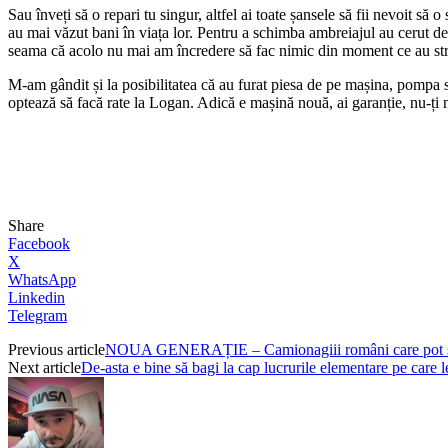
Sau înveți să o repari tu singur, altfel ai toate șansele să fii nevoit să
au mai văzut bani în viața lor. Pentru a schimba ambreiajul au cerut d
seama că acolo nu mai am încredere să fac nimic din moment ce au stri
M-am gândit și la posibilitatea că au furat piesa de pe mașina, pompa se
optează să facă rate la Logan. Adică e mașină nouă, ai garanție, nu-ți ma
Share
Facebook
X
WhatsApp
Linkedin
Telegram
Previous article
NOUA GENERAȚIE – Camionagiii români care pot și 
Next article
De-asta e bine să bagi la cap lucrurile elementare pe care le