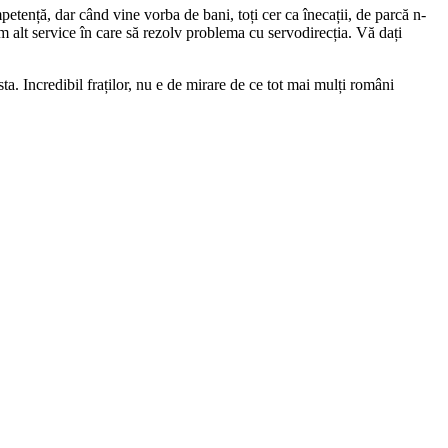
ompetență, dar când vine vorba de bani, toți cer ca înecații, de parcă n-
 alt service în care să rezolv problema cu servodirecția. Vă dați
ta. Incredibil fraților, nu e de mirare de ce tot mai mulți români