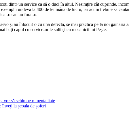
 o scoți dintr-un service ca să o duci în altul. Nesimțire cât cuprinde, inc
e exemplu undeva la 400 de lei mână de lucru, iar acum trebuie să căutăm
cat-o sau au furat-o.
rvo și au înlocuit-o cu una defectă, se mai practică pe la noi găinăria as
i bați capul cu service-urile sulii și cu mecanicii lui Pește.
vor să schimbe o mentalitate
 înveți la școala de șoferi