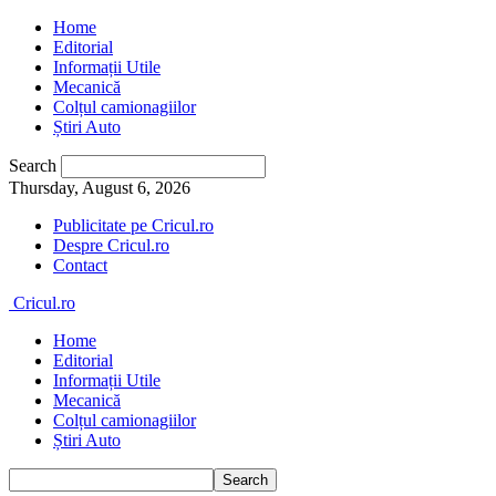
Home
Editorial
Informații Utile
Mecanică
Colțul camionagiilor
Știri Auto
Search
Thursday, August 6, 2026
Publicitate pe Cricul.ro
Despre Cricul.ro
Contact
Cricul.ro
Home
Editorial
Informații Utile
Mecanică
Colțul camionagiilor
Știri Auto