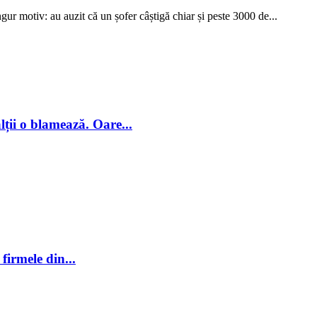
ngur motiv: au auzit că un șofer câștigă chiar și peste 3000 de...
 o blamează. Oare...
firmele din...