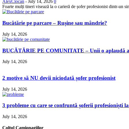
AlexCiocan
-
July 14, 2026
0
Foarte mulți tineri visează la o carieră de șofer profesionist dintr-un si
Bucătărie pe parcare – Rușine sau mândrie?
July 14, 2026
BUCĂTĂRIE PE COMUNITATE – Unii o aplaudă alții
July 14, 2026
2 motive să NU devii niciodată șofer profesionist
July 14, 2026
3 probleme cu care se confruntă șoferii profesioniști la 
July 14, 2026
Colțul Camionagiilor