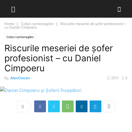
Home
Colțul camionagiilor
Riscurile meseriei de șofer profesionist –
cu Daniel Cimpoeru
Colțul camionagiilor
Riscurile meseriei de șofer
profesionist – cu Daniel
Cimpoeru
By
AlexCiocan
-
2511
0