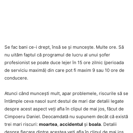
Se fac bani ce-i drept, însă se și muncește. Multe ore. Să
nu uităm faptul că programul de lucru al unui șofer
profesionist se poate duce lejer în 15 ore zilnic (perioada
de serviciu maximă) din care pot fi maxim 9 sau 10 ore de
conducere.
Atunci când muncești mult, apar problemele, riscurile să se
întâmple ceva nasol sunt destul de mari dar detalii legate
despre acest aspect veți afla în clipul de mai jos, făcut de
Cimpoeru Daniel. Deocamdată nu supunem decât că există
trei mari riscuri:
moartea
,
accidentul
și
boala
. Detalii
despre fiecare dintre acestea veți afla în clipul de mai jos.