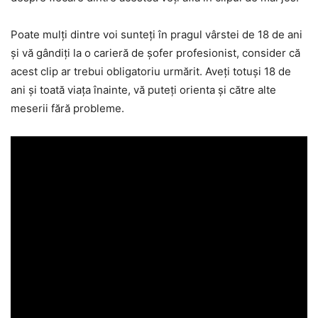
Poate mulți dintre voi sunteți în pragul vârstei de 18 de ani
și vă gândiți la o carieră de șofer profesionist, consider că
acest clip ar trebui obligatoriu urmărit. Aveți totuși 18 de
ani și toată viața înainte, vă puteți orienta și către alte
meserii fără probleme.