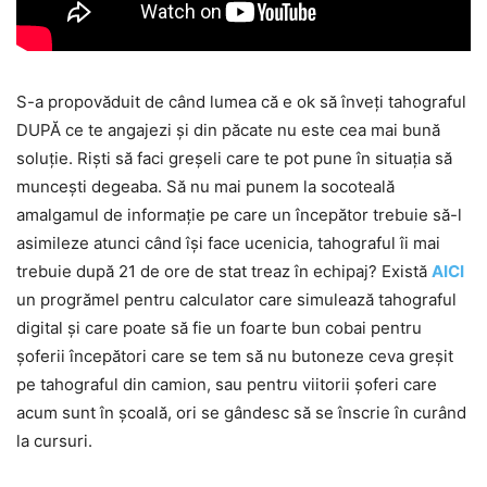
S-a propovăduit de când lumea că e ok să înveți tahograful
DUPĂ ce te angajezi și din păcate nu este cea mai bună
soluție. Riști să faci greșeli care te pot pune în situația să
muncești degeaba. Să nu mai punem la socoteală
amalgamul de informație pe care un începător trebuie să-l
asimileze atunci când își face ucenicia, tahograful îi mai
trebuie după 21 de ore de stat treaz în echipaj? Există
AICI
un progrămel pentru calculator care simulează tahograful
digital și care poate să fie un foarte bun cobai pentru
șoferii începători care se tem să nu butoneze ceva greșit
pe tahograful din camion, sau pentru viitorii șoferi care
acum sunt în școală, ori se gândesc să se înscrie în curând
la cursuri.