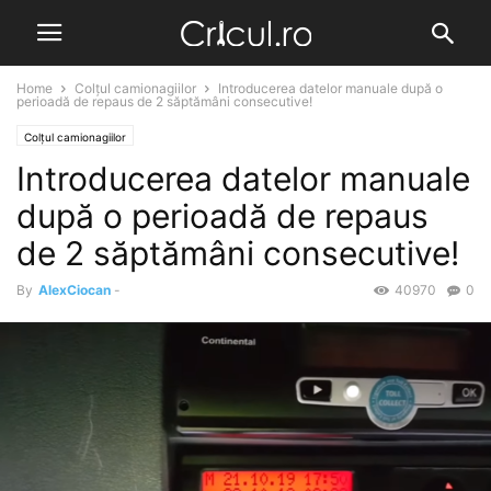
Home
Colțul camionagiilor
Introducerea datelor manuale după o
perioadă de repaus de 2 săptămâni consecutive!
Colțul camionagiilor
Introducerea datelor manuale
după o perioadă de repaus
de 2 săptămâni consecutive!
By
AlexCiocan
-
40970
0