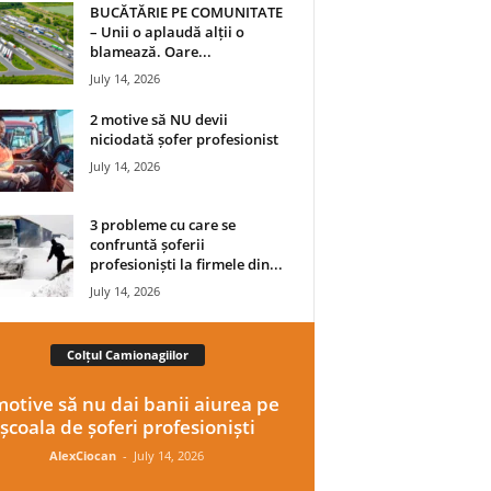
BUCĂTĂRIE PE COMUNITATE
– Unii o aplaudă alții o
blamează. Oare...
July 14, 2026
2 motive să NU devii
niciodată șofer profesionist
July 14, 2026
3 probleme cu care se
confruntă șoferii
profesioniști la firmele din...
July 14, 2026
Colțul Camionagiilor
motive să nu dai banii aiurea pe
școala de șoferi profesioniști
AlexCiocan
-
July 14, 2026