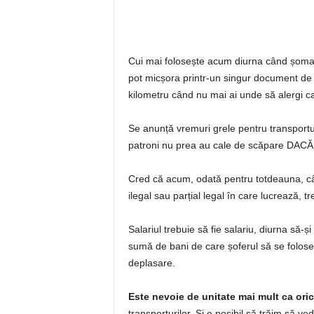
Cui mai folosește acum diurna când șomajul
pot micșora printr-un singur document de 
kilometru când nu mai ai unde să alergi c
Se anunță vremuri grele pentru transportur
patroni nu prea au cale de scăpare DA
Cred că acum, odată pentru totdeauna, când
ilegal sau parțial legal în care lucrează, t
Salariul trebuie să fie salariu, diurna să-și
sumă de bani de care șoferul să se folose
deplasare.
Este nevoie de unitate mai mult ca ori
transporturilor. Și e posibil să trăim să v