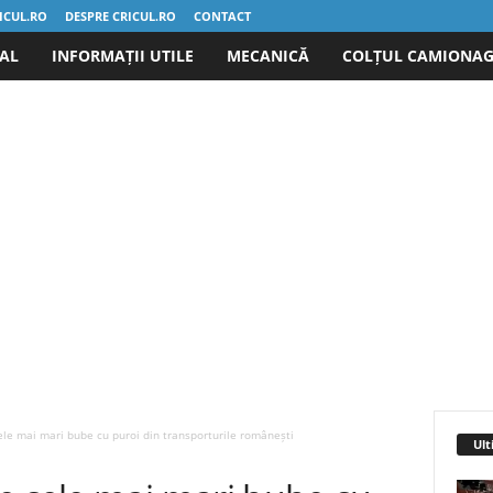
ICUL.RO
DESPRE CRICUL.RO
CONTACT
IAL
INFORMAȚII UTILE
MECANICĂ
COLȚUL CAMIONAG
ele mai mari bube cu puroi din transporturile românești
Ult