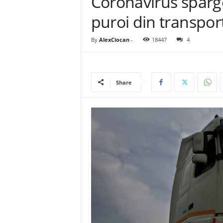
Coronavirus sparg
puroi din transpor
By
AlexCiocan
-
18447
4
Share