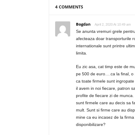
4 COMMENTS
Bogdan
April 2, 2020 At 10:49 am
Se anunta vremuri grele pentru
afecteaza doar transporturile r
internationale sunt printre ulti
limita.
Eu zic asa, cat timp este de 
pe 500 de euro….ca la final, o 
ca toate firmele sunt ingropate
il avem in noi fiecare, patron s
profite de fiecare zi de munca. 
sunt firmele care au decis sa f
mult. Sunt si firme care au disp
mine ca eu incasez de la firma 
disponibilizare?