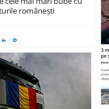
e cele mai mari bube cu
turile românești
3 m
pe 
AlexC
Foarte
profes
câștig