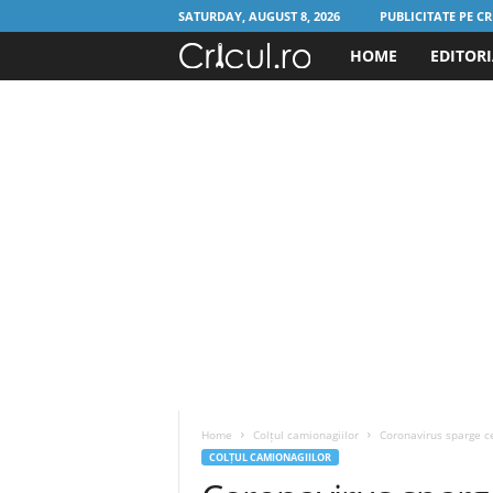
SATURDAY, AUGUST 8, 2026
PUBLICITATE PE CR
HOME
EDITOR
C
r
i
c
u
l
.
r
Home
Colțul camionagiilor
Coronavirus sparge c
o
COLȚUL CAMIONAGIILOR