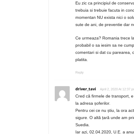
Eu zic ca principiul de conserva
trebuia si trebuie facuta in con
momentan NU exista nici o solut
sute de ani, de preventie dar n
Ce urmeaza? Romania trece la niv
probabil o sa iesim sa ne cumpa
comentari si dat cu parearea, c
platita.
Reply
driver_tavi
April 2, 2020 At 12:37 
Cred că firmele de transport, e 
la adresa șoferilor.
Pentru cei ce nu știu, la ora a
sigure. O altă țară unde am pr
Suedia.
Iar azi, 02.04.2020, U.E. a anu