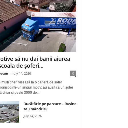
otive să nu dai banii aiurea
școala de șoferi...
iocan
-
July 14, 2026
0
 mulți tineri visează la o carieră de șofer
ionist dintr-un singur motiv: au auzit că un șofer
ă chiar și peste 3000 de...
Bucătărie pe parcare – Rușine
sau mândrie?
July 14, 2026