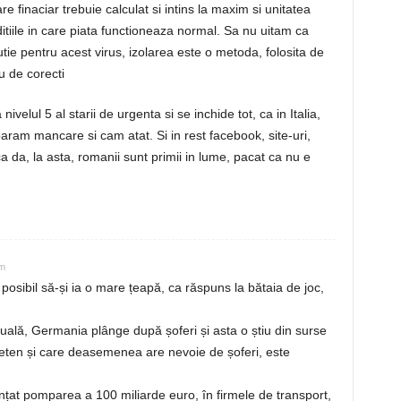
re finaciar trebuie calculat si intins la maxim si unitatea
ditiile in care piata functioneaza normal. Sa nu uitam ca
ie pentru acest virus, izolarea este o metoda, folosita de
u de corecti
elul 5 al starii de urgenta si se inchide tot, ca in Italia,
ram mancare si cam atat. Si in rest facebook, site-uri,
a da, la asta, romanii sunt primii in lume, pacat ca nu e
pm
posibil să-și ia o mare țeapă, ca răspuns la bătaia de joc,
ctuală, Germania plânge după șoferi și asta o știu din surse
ieten și care deasemenea are nevoie de șoferi, este
nțat pomparea a 100 miliarde euro, în firmele de transport,