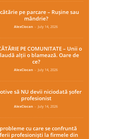
cătărie pe parcare – Rușine sau
mândrie?
AlexCiocan
-
July 14, 2026
ĂTĂRIE PE COMUNITATE – Unii o
laudă alții o blamează. Oare de
ce?
AlexCiocan
-
July 14, 2026
otive să NU devii niciodată șofer
profesionist
AlexCiocan
-
July 14, 2026
 probleme cu care se confruntă
ferii profesioniști la firmele din