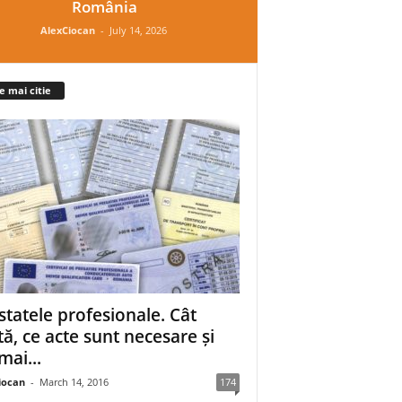
România
AlexCiocan
-
July 14, 2026
e mai citie
statele profesionale. Cât
tă, ce acte sunt necesare și
mai...
iocan
-
March 14, 2016
174