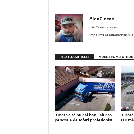
AlexCiocan
http://alexciocan.ro
Impatimit al automobilismului
RELATED ARTICLES
MORE FROM AUTHOR
3 motive să nu dai banii aiurea
Bucătăr
pe școala de șoferi profesioniști
sau mâ