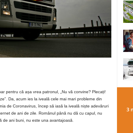
oar pentru că așa vrea patronul, „Nu vă convine? Plecați!
eze”. Da, acum ies la iveală cele mai mari probleme din
ia de Coronavirus, încep să iasă la iveală niște adevăruri
3 
internet de ani de zile. Românul până nu dă cu capul, nu
lă de ani buni, nu este una avantajoasă.