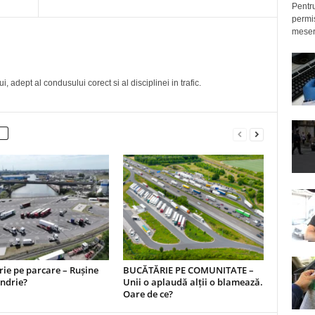
Pentru
permis
meseri
, adept al condusului corect si al disciplinei in trafic.
ie pe parcare – Rușine
BUCĂTĂRIE PE COMUNITATE –
ndrie?
Unii o aplaudă alții o blamează.
Oare de ce?