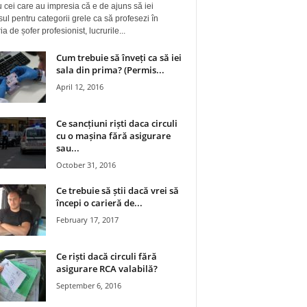
 cei care au impresia că e de ajuns să iei
ul pentru categorii grele ca să profesezi în
a de șofer profesionist, lucrurile...
Cum trebuie să înveți ca să iei
sala din prima? (Permis...
April 12, 2016
Ce sancțiuni riști daca circuli
cu o mașina fără asigurare
sau...
October 31, 2016
Ce trebuie să știi dacă vrei să
începi o carieră de...
February 17, 2017
Ce riști dacă circuli fără
asigurare RCA valabilă?
September 6, 2016