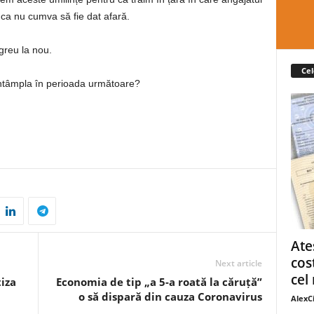
că ca nu cumva să fie dat afară.
greu la nou.
Cel
întâmpla în perioada următoare?
Ate
cos
Next article
cel 
iza
Economia de tip „a 5-a roată la căruță”
o să dispară din cauza Coronavirus
AlexC