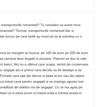
 transporturile romanesti? Tu consideri ca acest virus
omanesti? Tocmai, transporturile romanesti dar si
mele lucruri pe care tarile au incercat sa le mentina cu o
munca sa mergem la munca, pe 100 de euro pe 200 de euro
sa ramana doar bogatii in picioare. Patronii se duc la vale
 in banci. Aici nu e ultimul care scapa, simtul de conservare
au angajat aici e primul care decide sa fie destept si sa
Firmele care taie din diurne si plata la km sau din salarii
aca totusi ceva pentru angajati si sa impinga agonia mai
onibilizat din telefon mii de angajati. Cu ce ma ajuta pe
bani ca si pana acum si maine sotia e trimisa acasa in