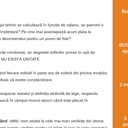
Bu
 tehnic se calculează în funcție de salariu, iar patronii o
înștiințare? Pe cine mai avantajează acum plata la
a descreieratul pentru un pumn de fise?
BUC
ap
ile românești, iar degetele șoferilor prinse în ușă de
CĂ NU EXISTĂ UNITATE.
 fiecare individ în parte are de suferit din pricina modului
rebuie să existe conștientizare.
2 m
 respecte statalul și definiția atribuită de lege, respectiv
ască în câmpul muncii atunci când este plecat în
3
când
, altfel, vom asista la cele mai mari umilințe din istoria
șo
edem aceste umilințe pentru că trăim în țara în care angajatul