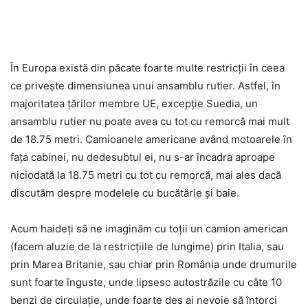
În Europa există din păcate foarte multe restricții în ceea
ce privește dimensiunea unui ansamblu rutier. Astfel, în
majoritatea țărilor membre UE, excepție Suedia, un
ansamblu rutier nu poate avea cu tot cu remorcă mai mult
de 18.75 metri. Camioanele americane având motoarele în
fața cabinei, nu dedesubtul ei, nu s-ar încadra aproape
niciodată la 18.75 metri cu tot cu remorcă, mai ales dacă
discutăm despre modelele cu bucătărie și baie.
Acum haideți să ne imaginăm cu toții un camion american
(facem aluzie de la restricțiile de lungime) prin Italia, sau
prin Marea Britanie, sau chiar prin România unde drumurile
sunt foarte înguste, unde lipsesc autostrăzile cu câte 10
benzi de circulație, unde foarte des ai nevoie să întorci