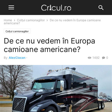
Home
Colțul camionagiilor
De ce nu vedem în Europa camioane
americane?
Colțul camionagiilor
De ce nu vedem în Europa
camioane americane?
By
AlexCiocan
-
1492
0