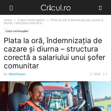
Home
Colțul camionagiilor
Plata la oră, îndemnizația de cazare și
diurna – structura corectă a...
Colțul camionagiilor
Plata la oră, îndemnizația de
cazare și diurna – structura
corectă a salariului unui șofer
comunitar
By
AlexCiocan
-
1232
1