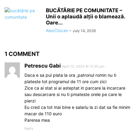
BUCĂTĂRIE PE COMUNITATE –
Unii o aplaudă alții o blamează.
Oare...
AlexCiocan
-
July 14, 2026
1 COMMENT
Petrescu Gabi
April 13, 2024 At 12:30 pm
Daca e sa pui plata la ora ,patronul romin nu ti
plateste tot programul de 11 ore cum zici
Zice ca ai stat si ai asteptat in parcare la incarcare
sau descarcare si nu ti pmateste orele pe care le
pierzi
Eu cred ca tot mai bine e salariu la zi dat sa fie minim
macar de 110 euro
Parerea mea
Reply