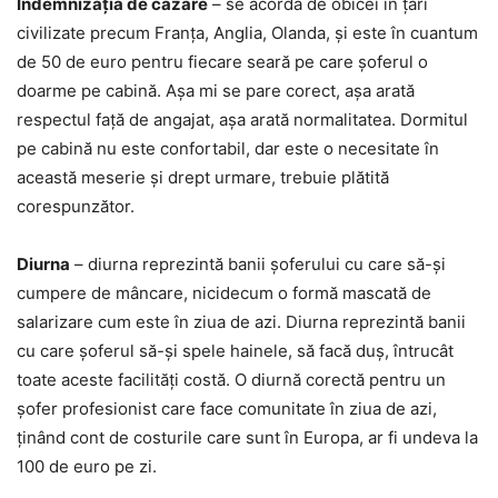
Îndemnizația de cazare
– se acordă de obicei în țări
civilizate precum Franța, Anglia, Olanda, și este în cuantum
de 50 de euro pentru fiecare seară pe care șoferul o
doarme pe cabină. Așa mi se pare corect, așa arată
respectul față de angajat, așa arată normalitatea. Dormitul
pe cabină nu este confortabil, dar este o necesitate în
această meserie și drept urmare, trebuie plătită
corespunzător.
Diurna
– diurna reprezintă banii șoferului cu care să-și
cumpere de mâncare, nicidecum o formă mascată de
salarizare cum este în ziua de azi. Diurna reprezintă banii
cu care șoferul să-și spele hainele, să facă duș, întrucât
toate aceste facilități costă. O diurnă corectă pentru un
șofer profesionist care face comunitate în ziua de azi,
ținând cont de costurile care sunt în Europa, ar fi undeva la
100 de euro pe zi.