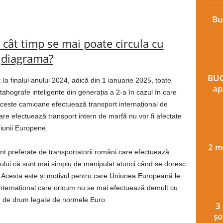
Bu
 cât timp se mai poate circula cu
diagrama?
BUC
la finalul anului 2024, adică din 1 ianuarie 2025, toate
ap
tahografe inteligente din generația a 2-a în cazul în care
este camioane efectuează transport internațional de
e efectuează transport intern de marfă nu vor fi afectate
niunii Europene.
2 m
nt preferate de transportatorii români care efectuează
tului că sunt mai simplu de manipulat atunci când se doresc
. Acesta este și motivul pentru care Uniunea Europeană le
fic internațional care oricum nu se mai efectuează demult cu
or de drum legate de normele Euro.
3
șo