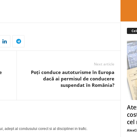
Cel
Next article
e
Poți conduce autoturisme în Europa
dacă ai permisul de conducere
suspendat în România?
Ate
cos
cel 
, adept al condusului corect si al disciplinei in trafic.
AlexC