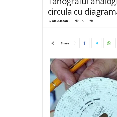
Tahograful analogi
circula cu diagram
By
AlexCiocan
-
972
0
Share