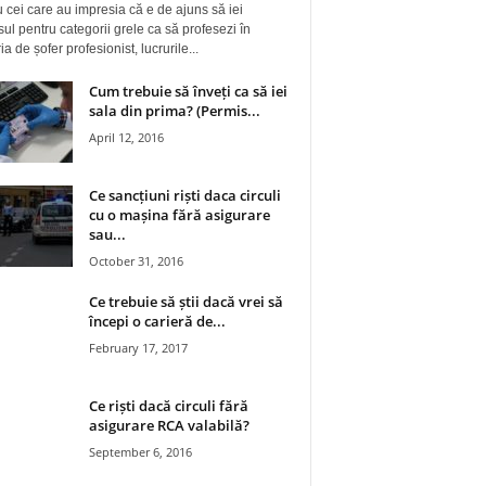
 cei care au impresia că e de ajuns să iei
ul pentru categorii grele ca să profesezi în
a de șofer profesionist, lucrurile...
Cum trebuie să înveți ca să iei
sala din prima? (Permis...
April 12, 2016
Ce sancțiuni riști daca circuli
cu o mașina fără asigurare
sau...
October 31, 2016
Ce trebuie să știi dacă vrei să
începi o carieră de...
February 17, 2017
Ce riști dacă circuli fără
asigurare RCA valabilă?
September 6, 2016