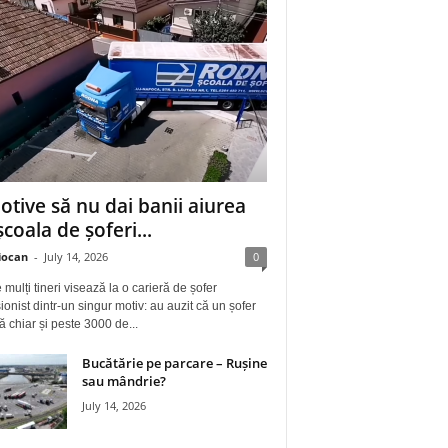
otive să nu dai banii aiurea
școala de șoferi...
iocan
-
July 14, 2026
0
 mulți tineri visează la o carieră de șofer
ionist dintr-un singur motiv: au auzit că un șofer
ă chiar și peste 3000 de...
Bucătărie pe parcare – Rușine
sau mândrie?
July 14, 2026