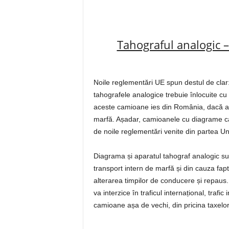
Tahograful analogic –
Noile reglementări UE spun destul de clar: 
tahografele analogice trebuie înlocuite cu 
aceste camioane ies din România, dacă ac
marfă. Așadar, camioanele cu diagrame car
de noile reglementări venite din partea U
Diagrama și aparatul tahograf analogic su
transport intern de marfă și din cauza fap
alterarea timpilor de conducere și repaus
va interzice în traficul internațional, tra
camioane așa de vechi, din pricina taxel