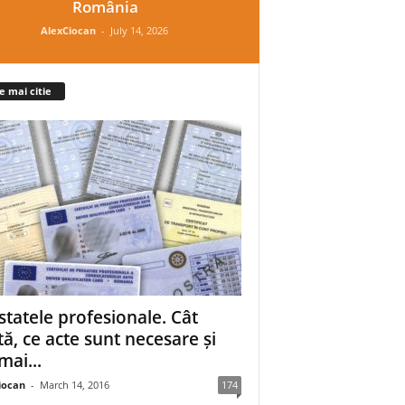
România
AlexCiocan
-
July 14, 2026
e mai citie
statele profesionale. Cât
tă, ce acte sunt necesare și
mai...
iocan
-
March 14, 2016
174