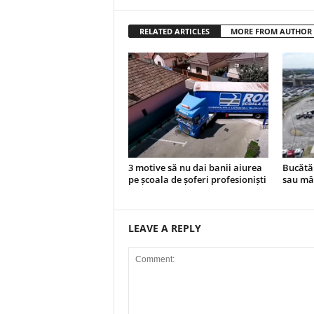
RELATED ARTICLES
MORE FROM AUTHOR
3 motive să nu dai banii aiurea
Bucătăr
pe școala de șoferi profesioniști
sau mâ
LEAVE A REPLY