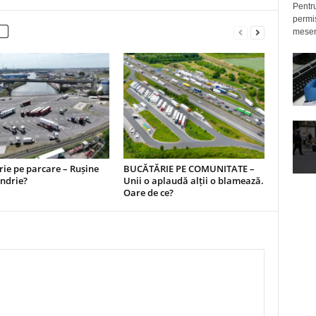
Pentru
permis
meseri
ie pe parcare – Rușine
BUCĂTĂRIE PE COMUNITATE –
ndrie?
Unii o aplaudă alții o blamează.
Oare de ce?