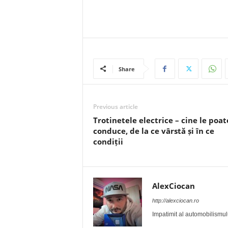
Share
Previous article
Trotinetele electrice – cine le poat
conduce, de la ce vârstă și în ce
condiții
AlexCiocan
http://alexciocan.ro
Impatimit al automobilismului