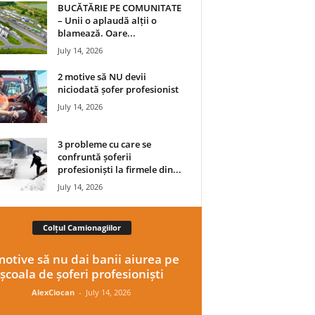
BUCĂTĂRIE PE COMUNITATE
– Unii o aplaudă alții o
blamează. Oare...
July 14, 2026
2 motive să NU devii
niciodată șofer profesionist
July 14, 2026
3 probleme cu care se
confruntă șoferii
profesioniști la firmele din...
July 14, 2026
Colțul Camionagiilor
motive să nu dai banii aiurea pe
școala de șoferi profesioniști
AlexCiocan
-
July 14, 2026