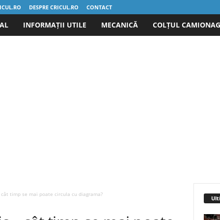
ICUL.RO
DESPRE CRICUL.RO
CONTACT
IAL
INFORMAȚII UTILE
MECANICĂ
COLȚUL CAMIONAG
 cât timp se mai poate circula cu diagrama?
Ult