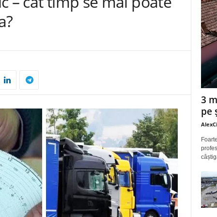
c – cât timp se mai poate
a?
3 m
pe 
AlexC
Foarte
profes
câștig