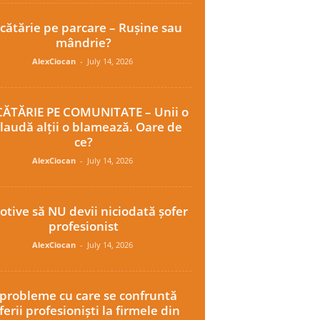
cătărie pe parcare – Rușine sau
mândrie?
AlexCiocan
-
July 14, 2026
ĂTĂRIE PE COMUNITATE – Unii o
laudă alții o blamează. Oare de
ce?
AlexCiocan
-
July 14, 2026
otive să NU devii niciodată șofer
profesionist
AlexCiocan
-
July 14, 2026
 probleme cu care se confruntă
ferii profesioniști la firmele din