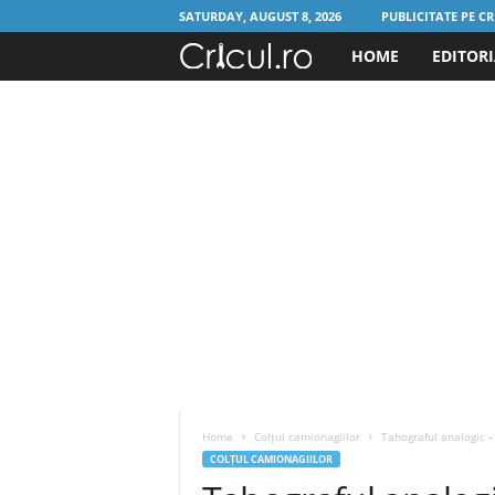
SATURDAY, AUGUST 8, 2026
PUBLICITATE PE CR
HOME
EDITOR
C
r
i
c
u
l
.
r
Home
Colțul camionagiilor
Tahograful analogic –
o
COLȚUL CAMIONAGIILOR