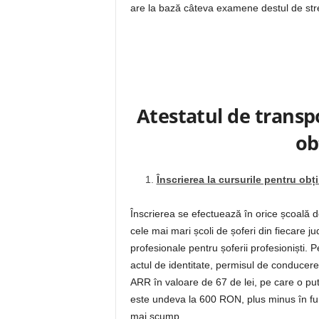
are la bază câteva examene destul de str
Atestatul de transp
ob
Înscrierea la cursurile pentru obț
Înscrierea se efectuează în orice școală d
cele mai mari școli de șoferi din fiecare ju
profesionale pentru șoferii profesioniști.
actul de identitate, permisul de conducer
ARR în valoare de 67 de lei, pe care o pute
este undeva la 600 RON, plus minus în func
mai scump.