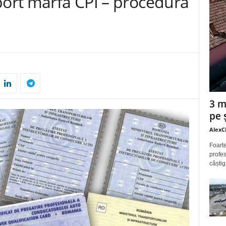
port marfă CPI – procedura
3 m
pe 
AlexC
Foarte
profes
câștig