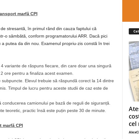
ransport marfă CPI
de stresantă, în primul rând din cauza faptului că
Cel
ntr-o sâmbătă, conform programatorului ARR. Dacă pici
 a putea da din nou. Examenul propriu-zis constă în trei
e 4 variante de răspuns fiecare, din care doar una singură
 2 ore pentru a finaliza acest examen.
e subpuncte. Elevul trebuie să răspundă corect la 14 dintre
is. Timpul de lucru pentru aceste studii de caz este de
ă conducerea camionului pe bază de reguli de siguranță.
Ate
 teoretic, practic însă este puțin peste 30 de minute.
cos
cel 
t marfă CPI
AlexC