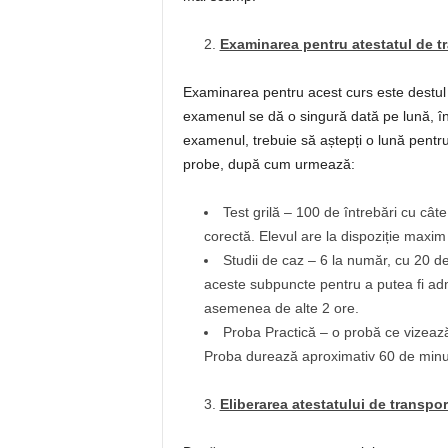
Examinarea pentru atestatul de t
Examinarea pentru acest curs este destul 
examenul se dă o singură dată pe lună, î
examenul, trebuie să aștepți o lună pentru
probe, după cum urmează:
Test grilă – 100 de întrebări cu cât
corectă. Elevul are la dispoziție maxim
Studii de caz – 6 la număr, cu 20 d
aceste subpuncte pentru a putea fi adm
asemenea de alte 2 ore.
Proba Practică – o probă ce vizeaz
Proba durează aproximativ 60 de minute
Eliberarea atestatului de transpor