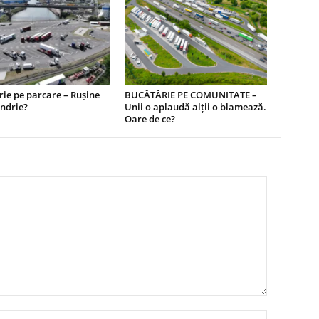
ie pe parcare – Rușine
BUCĂTĂRIE PE COMUNITATE –
ndrie?
Unii o aplaudă alții o blamează.
Oare de ce?