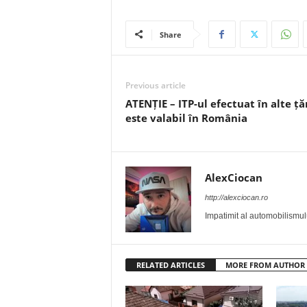
Share
Previous article
ATENȚIE – ITP-ul efectuat în alte ță
este valabil în România
AlexCiocan
http://alexciocan.ro
Impatimit al automobilismului
RELATED ARTICLES
MORE FROM AUTHOR