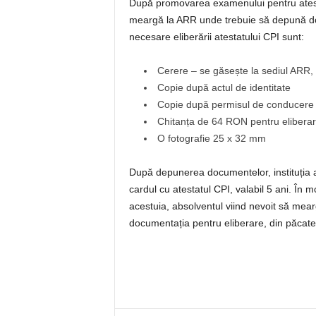
După promovarea examenului pentru atestat
meargă la ARR unde trebuie să depună do
necesare eliberării atestatului CPI sunt:
Cerere – se găsește la sediul ARR,
Copie după actul de identitate
Copie după permisul de conducere
Chitanța de 64 RON pentru eliberar
O fotografie 25 x 32 mm
După depunerea documentelor, instituția a
cardul cu atestatul CPI, valabil 5 ani. În
acestuia, absolventul viind nevoit să mea
documentația pentru eliberare, din păcate 