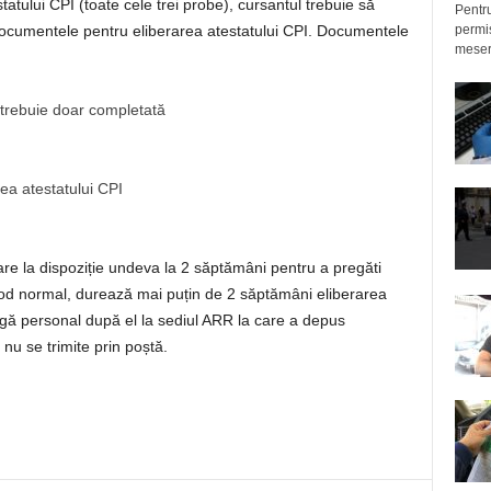
ului CPI (toate cele trei probe), cursantul trebuie să
Pentru
permis
cumentele pentru eliberarea atestatului CPI. Documentele
meseri
 trebuie doar completată
ea atestatului CPI
re la dispoziție undeva la 2 săptămâni pentru a pregăti
 mod normal, durează mai puțin de 2 săptămâni eliberarea
rgă personal după el la sediul ARR la care a depus
nu se trimite prin poștă.