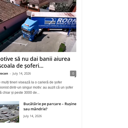
otive să nu dai banii aiurea
școala de șoferi...
iocan
-
July 14, 2026
0
 mulți tineri visează la o carieră de șofer
ionist dintr-un singur motiv: au auzit că un șofer
ă chiar și peste 3000 de...
Bucătărie pe parcare – Rușine
sau mândrie?
July 14, 2026