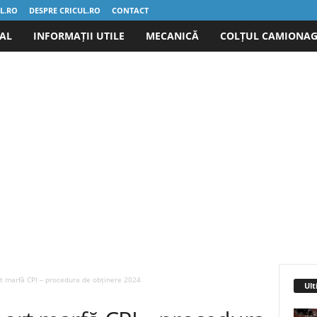
UL.RO
DESPRE CRICUL.RO
CONTACT
IAL
INFORMAȚII UTILE
MECANICĂ
COLȚUL CAMIONAG
rt marfă CPI – procedura de obținere 2024
Ult