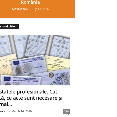
România
AlexCiocan
-
July 14, 2026
e mai citie
statele profesionale. Cât
tă, ce acte sunt necesare și
mai...
iocan
-
March 14, 2016
174