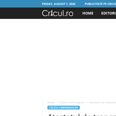
FRIDAY, AUGUST 7, 2026
PUBLICITATE PE CRIC
HOME
EDITOR
C
r
i
c
u
l
.
r
Home
Colțul camionagiilor
Atestatul de transpo
o
COLȚUL CAMIONAGIILOR