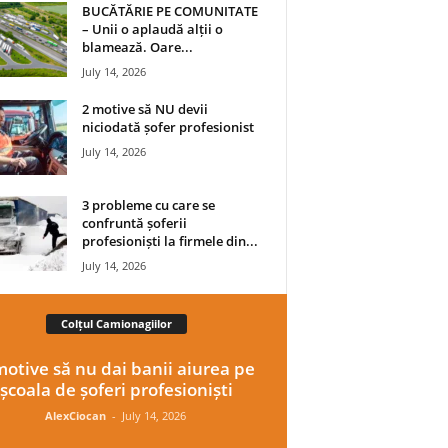
BUCĂTĂRIE PE COMUNITATE
– Unii o aplaudă alții o
blamează. Oare...
July 14, 2026
2 motive să NU devii
niciodată șofer profesionist
July 14, 2026
3 probleme cu care se
confruntă șoferii
profesioniști la firmele din...
July 14, 2026
Colțul Camionagiilor
motive să nu dai banii aiurea pe
școala de șoferi profesioniști
AlexCiocan
-
July 14, 2026