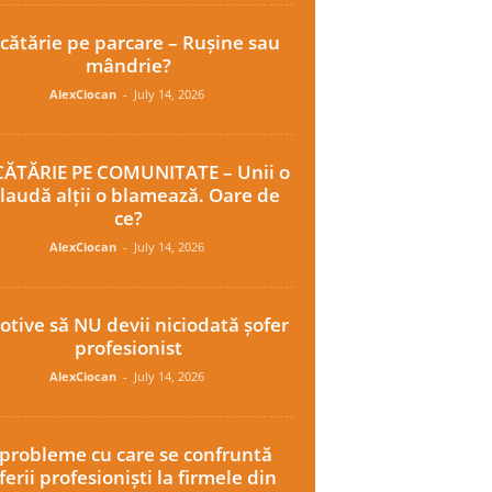
cătărie pe parcare – Rușine sau
mândrie?
AlexCiocan
-
July 14, 2026
ĂTĂRIE PE COMUNITATE – Unii o
laudă alții o blamează. Oare de
ce?
AlexCiocan
-
July 14, 2026
otive să NU devii niciodată șofer
profesionist
AlexCiocan
-
July 14, 2026
 probleme cu care se confruntă
ferii profesioniști la firmele din