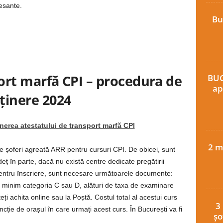
esante.
Bu
ort marfă CPI – procedura de
BUC
ap
ținere 2024
inerea atestatului de transport marfă CPI
2 m
e șoferi agreată ARR pentru cursuri CPI. De obicei, sunt
deț în parte, dacă nu există centre dedicate pregătirii
 Pentru înscriere, sunt necesare următoarele documente:
e minim categoria C sau D, alături de taxa de examinare
ți achita online sau la Poștă. Costul total al acestui curs
3
ție de orașul în care urmați acest curs. În București va fi
șo