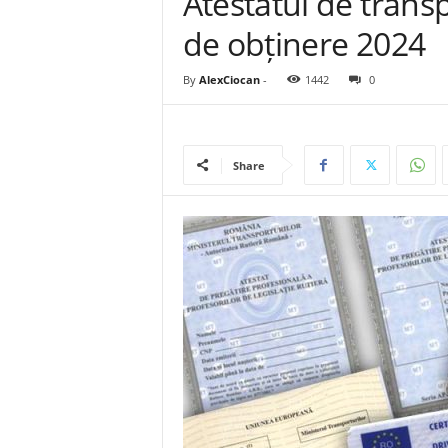
Atestatul de trans
de obținere 2024
By
AlexCiocan
-
1442
0
Share