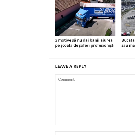
3 motive să nu dai banii aiurea
Bucătăr
pe școala de șoferi profesioniști
sau mâ
LEAVE A REPLY