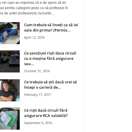
 cei care au impresia că e de ajuns să iei
ul pentru categorii grele ca să profesezi în
a de șofer profesionist, lucrurile...
Cum trebuie să înveți ca să iei
sala din prima? (Permis...
April 12, 2016
Ce sancțiuni riști daca circuli
cu o mașina fără asigurare
sau...
October 31, 2016
Ce trebuie să știi dacă vrei să
începi o carieră de...
February 17, 2017
Ce riști dacă circuli fără
asigurare RCA valabilă?
September 6, 2016