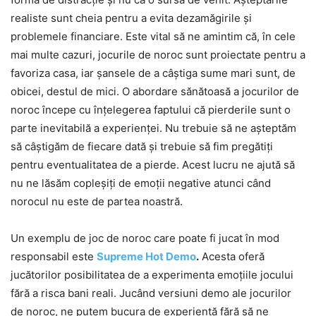
realiste sunt cheia pentru a evita dezamăgirile și
problemele financiare. Este vital să ne amintim că, în cele
mai multe cazuri, jocurile de noroc sunt proiectate pentru a
favoriza casa, iar șansele de a câștiga sume mari sunt, de
obicei, destul de mici. O abordare sănătoasă a jocurilor de
noroc începe cu înțelegerea faptului că pierderile sunt o
parte inevitabilă a experienței. Nu trebuie să ne așteptăm
să câștigăm de fiecare dată și trebuie să fim pregătiți
pentru eventualitatea de a pierde. Acest lucru ne ajută să
nu ne lăsăm copleșiți de emoții negative atunci când
norocul nu este de partea noastră.
Un exemplu de joc de noroc care poate fi jucat în mod
responsabil este
Supreme Hot Demo
.
Acesta oferă
jucătorilor posibilitatea de a experimenta emoțiile jocului
fără a risca bani reali. Jucând versiuni demo ale jocurilor
de noroc, ne putem bucura de experiență fără să ne