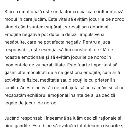
Starea emoțională este un factor crucial care influențează
modul în care jucăm. Este vital să evităm jocurile de noroc
atunci când suntem supărați, stresați sau deprimați.
Emoțiile negative pot duce la decizii impulsive și
nesăbuite, care ne pot afecta negativ. Pentru a juca
responsabil, este esențial să fim conștienți de stările
noastre emoționale și să evităm jocurile de noroc în
momentele de vulnerabilitate. Este foarte important să
găsim alte modalități de a ne gestiona emoțiile, cum ar fi
activitățile fizice, meditația sau discuțiile cu prietenii și
familia. Aceste activități ne pot ajuta să ne calmăm și să ne
recăpătăm echilibrul emoțional înainte de a lua decizii
legate de jocuri de noroc.
Jucând responsabil înseamnă să luăm decizii raționale și
bine gândite. Este bine să evaluăm întotdeauna riscurile și