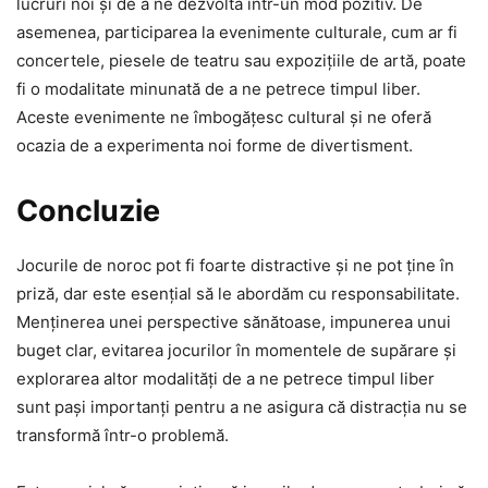
lucruri noi și de a ne dezvolta într-un mod pozitiv. De
asemenea, participarea la evenimente culturale, cum ar fi
concertele, piesele de teatru sau expozițiile de artă, poate
fi o modalitate minunată de a ne petrece timpul liber.
Aceste evenimente ne îmbogățesc cultural și ne oferă
ocazia de a experimenta noi forme de divertisment.
Concluzie
Jocurile de noroc pot fi foarte distractive și ne pot ține în
priză, dar este esențial să le abordăm cu responsabilitate.
Menținerea unei perspective sănătoase, impunerea unui
buget clar, evitarea jocurilor în momentele de supărare și
explorarea altor modalități de a ne petrece timpul liber
sunt pași importanți pentru a ne asigura că distracția nu se
transformă într-o problemă.