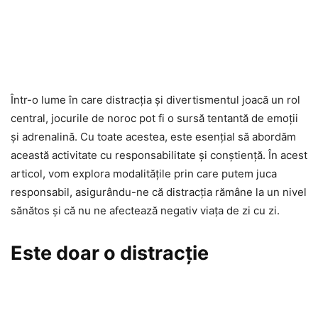
Într-o lume în care distracția și divertismentul joacă un rol
central, jocurile de noroc pot fi o sursă tentantă de emoții
și adrenalină. Cu toate acestea, este esențial să abordăm
această activitate cu responsabilitate și conștiență. În acest
articol, vom explora modalitățile prin care putem juca
responsabil, asigurându-ne că distracția rămâne la un nivel
sănătos și că nu ne afectează negativ viața de zi cu zi.
Este doar o distracție