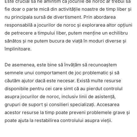
Este crucial să ne amintim că jocurile de noroc ar trebui să
fie doar o parte mică din activitățile noastre de timp liber și
nu principala sursă de divertisment. Prin abordarea
responsabilă a jocurilor de noroc și explorarea altor opțiuni
de petrecere a timpului liber, putem menține un echilibru
sănătos și ne putem bucura de viață în moduri diverse și
împlinitoare.
De asemenea, este bine să învățăm să recunoaștem
semnele unui comportament de joc problematic și să
căutăm ajutor dacă este necesar. Există multe resurse
disponibile pentru cei care simt că au pierdut controlul
asupra jocurilor de noroc, inclusiv linii de asistență,
grupuri de suport și consilieri specializați. Accesarea
acestor resurse la timp poate preveni problemele grave și
poate ajuta la restabilirea controlului asupra vieții.