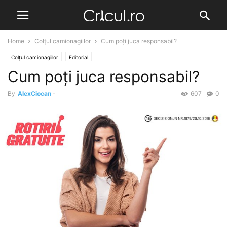
Home
Colțul camionagiilor
Cum poți juca responsabil?
Colțul camionagiilor
Editorial
Cum poți juca responsabil?
By
AlexCiocan
-
607
0