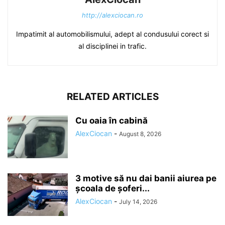
http://alexciocan.ro
Impatimit al automobilismului, adept al condusului corect si
al disciplinei in trafic.
RELATED ARTICLES
Cu oaia în cabină
AlexCiocan
-
August 8, 2026
3 motive să nu dai banii aiurea pe
școala de șoferi...
AlexCiocan
-
July 14, 2026