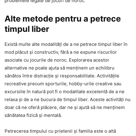
problemele legate de jocuri de noroc.
Alte metode pentru a petrece
timpul liber
Există multe alte modalități de a ne petrece timpul liber în
mod plăcut și constructiv, fără a ne expune riscurilor
asociate cu jocurile de noroc. Explorarea acestor
alternative ne poate ajuta să menținem un echilibru
sănătos între distracție și responsabilitate. Activitățile
recreative precum sporturile, hobby-urile creative sau
excursiile în natură pot fi o modalitate excelentă de a ne
relaxa și de a ne bucura de timpul liber. Aceste activități nu
doar că ne oferă plăcere, dar ne și ajută să ne menținem
sănătatea fizică și mentală.
Petrecerea timpului cu prietenii și familia este o altă