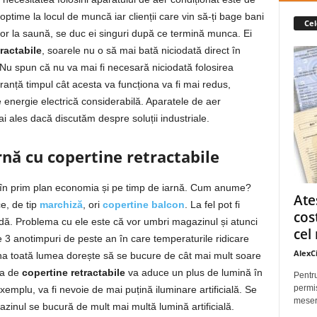
optime la locul de muncă iar clienții care vin să-ți bage bani
Cel
r la saună, se duc ei singuri după ce termină munca. Ei
ractabile
, soarele nu o să mai bată niciodată direct în
 Nu spun că nu va mai fi necesară niciodată folosirea
ranță timpul cât acesta va funcționa va fi mai redus,
energie electrică considerabilă. Aparatele de aer
 ales dacă discutăm despre soluții industriale.
nă cu copertine retractabile
în prim plan economia și pe timp de iarnă. Cum anume?
Ate
ce, de tip
marchiză
, ori
copertine balcon
. La fel pot fi
cos
adă. Problema cu ele este că vor umbri magazinul și atunci
cel 
 3 anotimpuri de peste an în care temperaturile ridicare
AlexC
rna toată lumea dorește să se bucure de cât mai mult soare
ea de
copertine retractabile
va aduce un plus de lumină în
Pentru
permis
exemplu, va fi nevoie de mai puțină iluminare artificială. Se
meseri
zinul se bucură de mult mai multă lumină artificială.