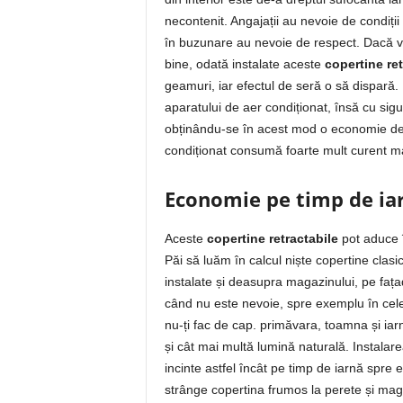
necontenit. Angajații au nevoie de condiții 
în buzunare au nevoie de respect. Dacă vo
bine, odată instalate aceste
copertine ret
geamuri, iar efectul de seră o să dispară.
aparatului de aer condiționat, însă cu sigu
obținându-se în acest mod o economie de 
condiționat consumă foarte mult curent mai
Economie pe timp de iar
Aceste
copertine retractabile
pot aduce 
Păi să luăm în calcul niște copertine clasi
instalate și deasupra magazinului, pe faț
când nu este nevoie, spre exemplu în cele
nu-ți fac de cap. primăvara, toamna și ia
și cât mai multă lumină naturală. Instalar
incinte astfel încât pe timp de iarnă spre 
strânge copertina frumos la perete și maga