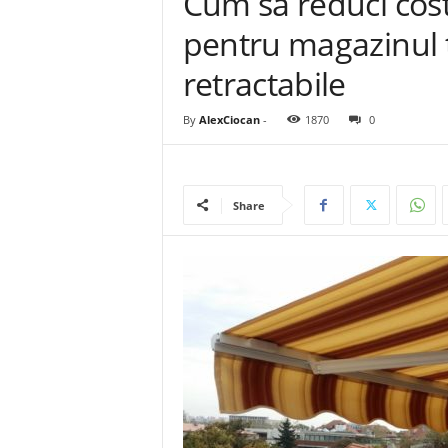
Cum să reduci cost
pentru magazinul 
retractabile
By
AlexCiocan
-
1870
0
Share