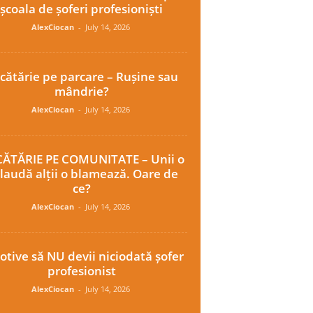
școala de șoferi profesioniști
AlexCiocan
-
July 14, 2026
cătărie pe parcare – Rușine sau
mândrie?
AlexCiocan
-
July 14, 2026
ĂTĂRIE PE COMUNITATE – Unii o
laudă alții o blamează. Oare de
ce?
AlexCiocan
-
July 14, 2026
otive să NU devii niciodată șofer
profesionist
AlexCiocan
-
July 14, 2026