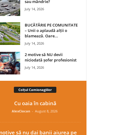
sau mândrie?
July 14, 2026
BUCĂTĂRIE PE COMUNITATE
– Unii o aplaudă alții o
blamează. Oare...
July 14, 2026
2 motive să NU devii
niciodată șofer profesionist
July 14, 2026
Colțul Camionagiilor
Cu oaia în cabină
AlexCiocan
-
August 8, 2026
motive să nu dai banii aiurea pe