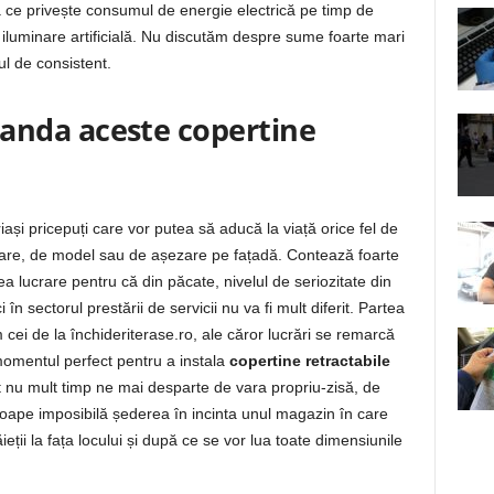
 ce privește consumul de energie electrică pe timp de
 iluminare artificială. Nu discutăm despre sume foarte mari
l de consistent.
nda aceste copertine
iași pricepuți care vor putea să aducă la viață orice fel de
loare, de model sau de așezare pe fațadă. Contează foarte
a lucrare pentru că din păcate, nivelul de seriozitate din
în sectorul prestării de servicii nu va fi mult diferit. Partea
cei de la închideriterase.ro, ale căror lucrări se remarcă
momentul perfect pentru a instala
copertine retractabile
ât nu mult timp ne mai desparte de vara propriu-zisă, de
oape imposibilă șederea în incinta unul magazin în care
eții la fața locului și după ce se vor lua toate dimensiunile