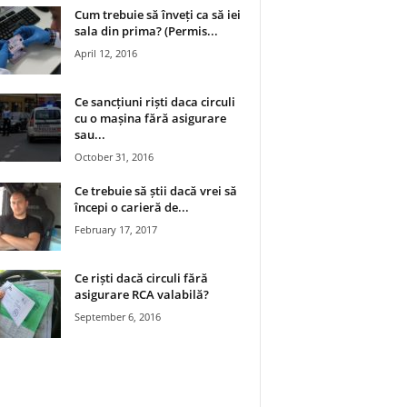
Cum trebuie să înveți ca să iei
sala din prima? (Permis...
April 12, 2016
Ce sancțiuni riști daca circuli
cu o mașina fără asigurare
sau...
October 31, 2016
Ce trebuie să știi dacă vrei să
începi o carieră de...
February 17, 2017
Ce riști dacă circuli fără
asigurare RCA valabilă?
September 6, 2016