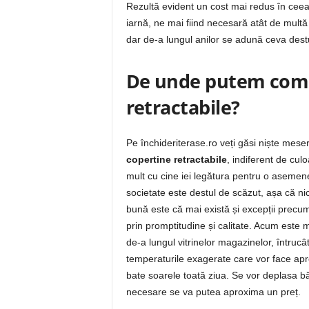
Rezultă evident un cost mai redus în ceea
iarnă, ne mai fiind necesară atât de multă
dar de-a lungul anilor se adună ceva destu
De unde putem coma
retractabile?
Pe închideriterase.ro veți găsi niște meser
copertine retractabile
, indiferent de cu
mult cu cine iei legătura pentru o asemene
societate este destul de scăzut, așa că nici 
bună este că mai există și excepții precum 
prin promptitudine și calitate. Acum este 
de-a lungul vitrinelor magazinelor, întruc
temperaturile exagerate care vor face apr
bate soarele toată ziua. Se vor deplasa băi
necesare se va putea aproxima un preț.