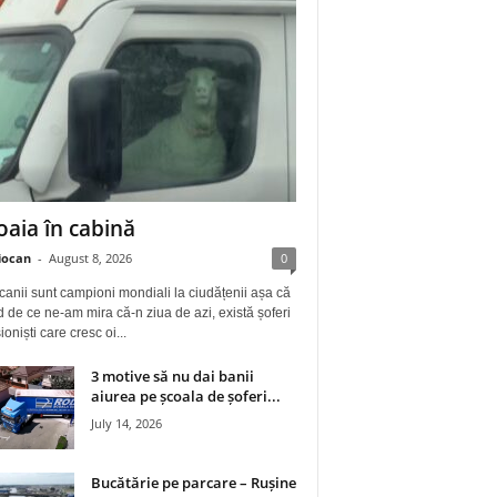
oaia în cabină
iocan
-
August 8, 2026
0
anii sunt campioni mondiali la ciudățenii așa că
 de ce ne-am mira că-n ziua de azi, există șoferi
ioniști care cresc oi...
3 motive să nu dai banii
aiurea pe școala de șoferi...
July 14, 2026
Bucătărie pe parcare – Rușine