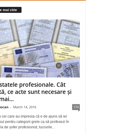
e mai citie
statele profesionale. Cât
tă, ce acte sunt necesare și
mai...
iocan
-
March 14, 2016
174
 cei care au impresia că e de ajuns să iei
ul pentru categorii grele ca să profesezi în
a de șofer profesionist, lucrurile...