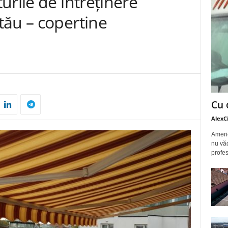
urile de întreținere
tău – copertine
Cu 
AlexC
Americ
nu văd
profes