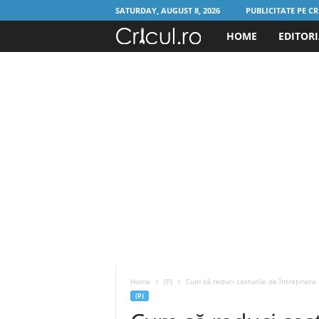
SATURDAY, AUGUST 8, 2026
PUBLICITATE PE CR
HOME
EDITOR
C
r
i
c
u
l
.
r
Home
(P)
Cum să reduci costurile de întreținere
o
(P)