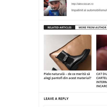
http://alexciocan.ro
Impatimit al automobilismului
RELATED ARTICLES
MORE FROM AUTHOR
Piele naturală – de ce merită să
CAT DU
alegi pantofi din acest material?
CARTEL
INTERM
INCAR
LEAVE A REPLY