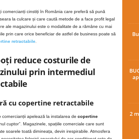
i comercianți cinstiți în România care preferă să pună
 seara la culcare și care caută metode de a face profit legal
inere ale magazinului este o modalitate de a rămâne cu mai
Bu
iile prin care orice beneficiar de astfel de business poate să
rtine retractabile
.
oți reduce costurile de
zinului prin intermediul
BUC
ap
ctabile
ă cu copertine retractabile
2 m
e comercianții apelează la instalarea de
copertine
nul cuptor”. Magazinele, spațiile comerciale care sunt
ate soarele toată dimineața, devin irespirabile. Atmosfera
 necesitatea folosirii aparatului de aer condiționat este de