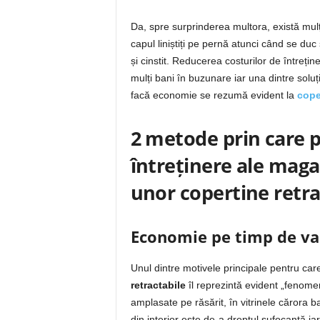
Da, spre surprinderea multora, există mulț
capul liniștiți pe pernă atunci când se duc
și cinstit. Reducerea costurilor de întreț
mulți bani în buzunare iar una dintre soluț
facă economie se rezumă evident la
cope
2 metode prin care p
întreținere ale maga
unor copertine retra
Economie pe timp de var
Unul dintre motivele principale pentru car
retractabile
îl reprezintă evident „fenome
amplasate pe răsărit, în vitrinele cărora b
din interior este de-a dreptul sufocantă iar