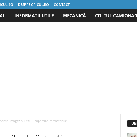
ICUL.RO
DESPRE CRICUL.RO
CONTACT
IAL
INFORMAȚII UTILE
MECANICĂ
COLȚUL CAMIONAG
 pentru magazinul tău – copertine retractabile
Ult