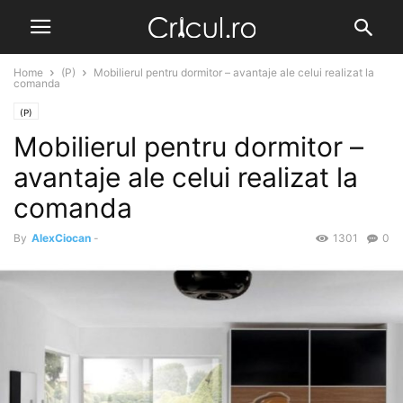
Home
(P)
Mobilierul pentru dormitor – avantaje ale celui realizat la
comanda
(P)
Mobilierul pentru dormitor –
avantaje ale celui realizat la
comanda
By
AlexCiocan
-
1301
0