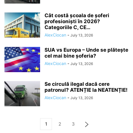
Cât costă școala de șoferi
profesioniști în 2026?
Categoriile C, CE…
AlexCiocan
-
July 13, 2026
SUA vs Europa – Unde se plătește
cel mai bine șoferia?
AlexCiocan
-
July 13, 2026
Se circulă ilegal dacă cere
patronul? ATENȚIE la NEATENȚIE!
AlexCiocan
-
July 13, 2026
1
2
3