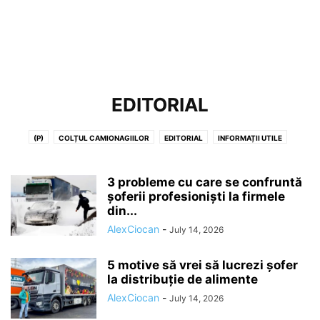
EDITORIAL
(P)
COLȚUL CAMIONAGIILOR
EDITORIAL
INFORMAȚII UTILE
MECANICĂ
ȘTIRI AUTO
VIDEO
WALL OF FAME
3 probleme cu care se confruntă
șoferii profesioniști la firmele
din...
AlexCiocan
-
July 14, 2026
5 motive să vrei să lucrezi șofer
la distribuție de alimente
AlexCiocan
-
July 14, 2026