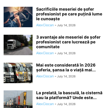
Sacrificiile meseriei de șofer
profesionist pe care puțină lume
le cunoaște
AlexCiocan
-
July 14, 2026
3 avantaje ale meseriei de șofer
profesionist care lucrează pe
comunitate
AlexCiocan
-
July 14, 2026
Mai este considerată în 2026
șoferia, șansa la o viață mai...
AlexCiocan
-
July 14, 2026
La prelată, la basculă, la cisternă
sau la platformă? Unde este...
AlexCiocan
-
July 14, 2026