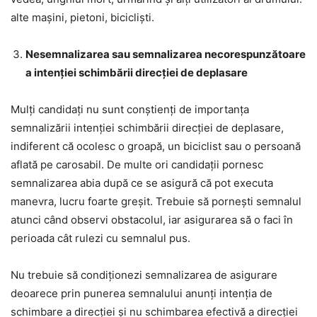
alte mașini, pietoni, bicicliști.
Nesemnalizarea sau semnalizarea necorespunzătoare
a intenției schimbării direcției de deplasare
Mulți candidați nu sunt conștienți de importanța
semnalizării intenției schimbării direcției de deplasare,
indiferent că ocolesc o groapă, un biciclist sau o persoană
aflată pe carosabil. De multe ori candidații pornesc
semnalizarea abia după ce se asigură că pot executa
manevra, lucru foarte greșit. Trebuie să pornești semnalul
atunci când observi obstacolul, iar asigurarea să o faci în
perioada cât rulezi cu semnalul pus.
Nu trebuie să condiționezi semnalizarea de asigurare
deoarece prin punerea semnalului anunți intenția de
schimbare a direcției și nu schimbarea efectivă a direcției