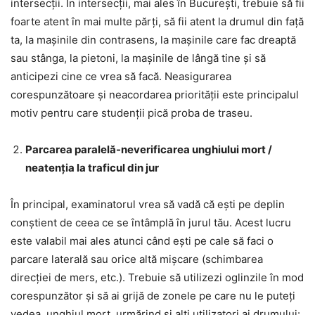
intersecții. În intersecții, mai ales în București, trebuie să fii
foarte atent în mai multe părți, să fii atent la drumul din față
ta, la mașinile din contrasens, la mașinile care fac dreaptă
sau stânga, la pietoni, la mașinile de lângă tine și să
anticipezi cine ce vrea să facă. Neasigurarea
corespunzătoare și neacordarea priorității este principalul
motiv pentru care studenții pică proba de traseu.
Parcarea paralelă-neverificarea unghiului mort /
neatenția la traficul din jur
În principal, examinatorul vrea să vadă că ești pe deplin
conștient de ceea ce se întâmplă în jurul tău. Acest lucru
este valabil mai ales atunci când ești pe cale să faci o
parcare laterală sau orice altă mișcare (schimbarea
direcției de mers, etc.). Trebuie să utilizezi oglinzile în mod
corespunzător și să ai grijă de zonele pe care nu le puteți
vedea, unghiul mort, urmărind și alți utilizatori ai drumului: