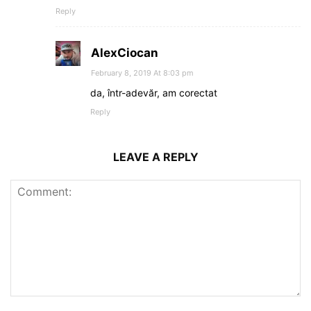
Reply
AlexCiocan
February 8, 2019 At 8:03 pm
da, într-adevăr, am corectat
Reply
LEAVE A REPLY