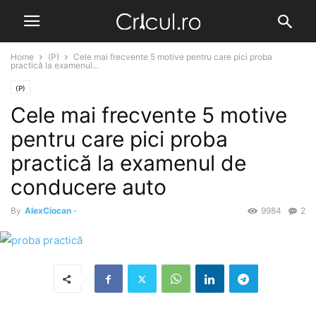
Home
(P)
Cele mai frecvente 5 motive pentru care pici proba
practică la examenul...
(P)
Cele mai frecvente 5 motive
pentru care pici proba
practică la examenul de
conducere auto
By
AlexCiocan
-
9984
2