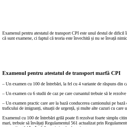
Examenul pentru atestatul de transport CPI este unul destul de dificil
că sunt examene, ci faptul că teoria este învechită și nu se învață nimic
Examenul pentru atestatul de transport marfă CPI
– Un examen cu 100 de întrebări, la fel cu 4 variante de răspuns din 
– Un examen cu 6 studii de caz pe care cursantul trebuie să le rezolve c
– Un examen practic care are la bază conducerea camionului pe bază de 
traficului de imigranți, situații de urgență, și multe alte cazuri cu care 
Examenul cu 100 de întrebări grilă poate fi rezolvat foarte simplu citind 
mari, trebuie să învățați Regulamentul 561 actualizat prin Regulamentu