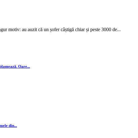
ngur motiv: au auzit că un șofer câștigă chiar și peste 3000 de...
lamează. Oare...
mele din...