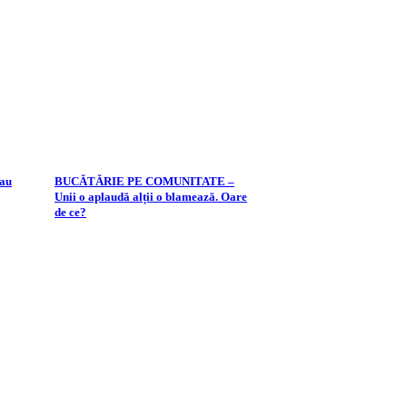
sau
BUCĂTĂRIE PE COMUNITATE –
Unii o aplaudă alții o blamează. Oare
de ce?