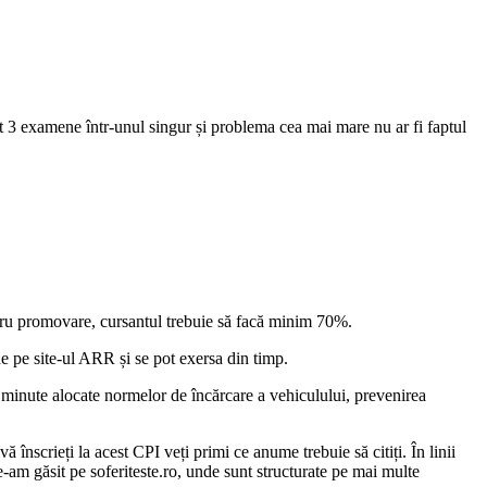
t 3 examene într-unul singur și problema cea mai mare nu ar fi faptul
ntru promovare, cursantul trebuie să facă minim 70%.
de pe site-ul ARR și se pot exersa din timp.
 minute alocate normelor de încărcare a vehiculului, prevenirea
 înscrieți la acest CPI veți primi ce anume trebuie să citiți. În linii
-am găsit pe soferiteste.ro, unde sunt structurate pe mai multe