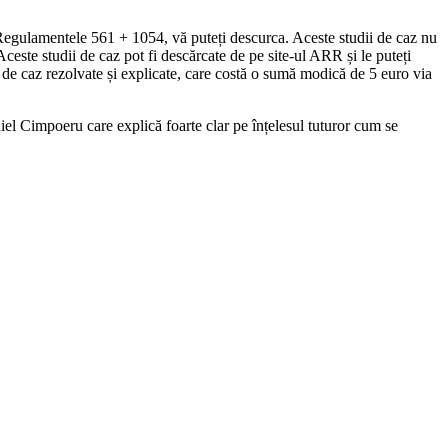
i Regulamentele 561 + 1054, vă puteți descurca. Aceste studii de caz nu
 Aceste studii de caz pot fi descărcate de pe site-ul ARR și le puteți
ii de caz rezolvate și explicate, care costă o sumă modică de 5 euro via
l Cimpoeru care explică foarte clar pe înțelesul tuturor cum se