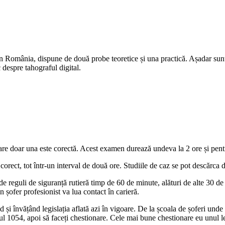
 în România, dispune de două probe teoretice și una practică. Așadar sun
 despre tahograful digital.
care doar una este corectă. Acest examen durează undeva la 2 ore și pe
orect, tot într-un interval de două ore. Studiile de caz se pot descărca 
reguli de siguranță rutieră timp de 60 de minute, alături de alte 30 de
un șofer profesionist va lua contact în carieră.
și învățând legislația aflată azi în vigoare. De la școala de șoferi unde vă
l 1054, apoi să faceți chestionare. Cele mai bune chestionare eu unul le