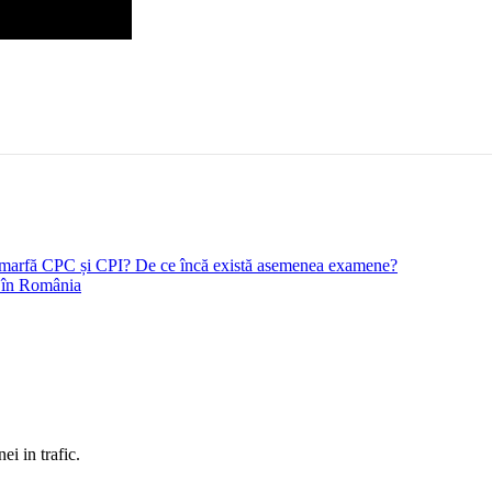
rt marfă CPC și CPI? De ce încă există asemenea examene?
i în România
ei in trafic.