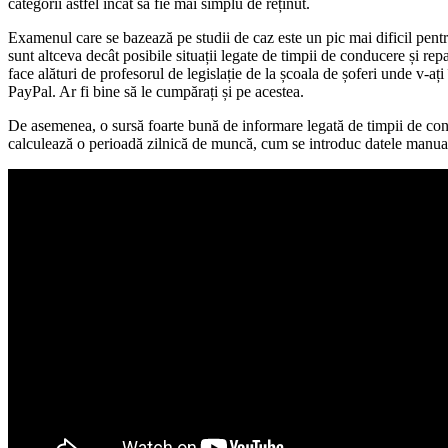
categorii astfel încât să fie mai simplu de reținut.
Examenul care se bazează pe studii de caz este un pic mai dificil pentr
sunt altceva decât posibile situații legate de timpii de conducere și repa
face alături de profesorul de legislație de la școala de șoferi unde v-aț
PayPal. Ar fi bine să le cumpărați și pe acestea.
De asemenea, o sursă foarte bună de informare legată de timpii de con
calculează o perioadă zilnică de muncă, cum se introduc datele manuale