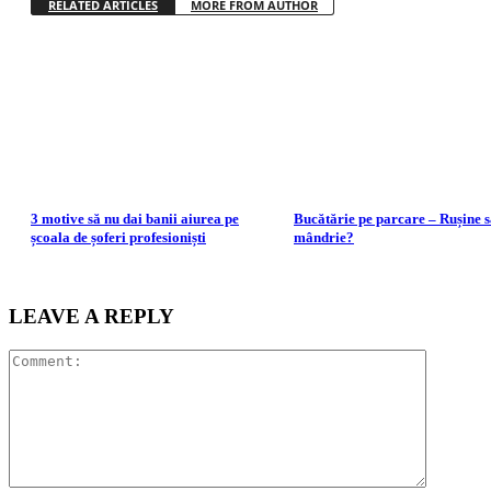
RELATED ARTICLES
MORE FROM AUTHOR
3 motive să nu dai banii aiurea pe
Bucătărie pe parcare – Rușine 
școala de șoferi profesioniști
mândrie?
LEAVE A REPLY