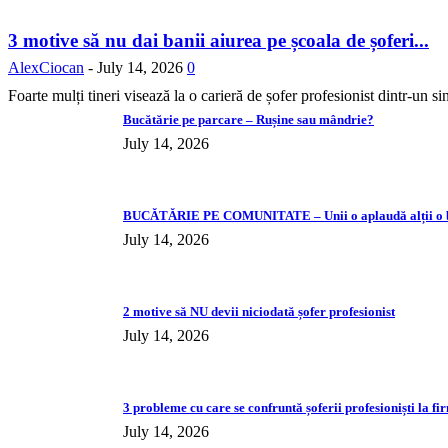
3 motive să nu dai banii aiurea pe școala de șoferi...
AlexCiocan
-
July 14, 2026
0
Foarte mulți tineri visează la o carieră de șofer profesionist dintr-un si
Bucătărie pe parcare – Rușine sau mândrie?
July 14, 2026
BUCĂTĂRIE PE COMUNITATE – Unii o aplaudă alții o b
July 14, 2026
2 motive să NU devii niciodată șofer profesionist
July 14, 2026
3 probleme cu care se confruntă șoferii profesioniști la fir
July 14, 2026