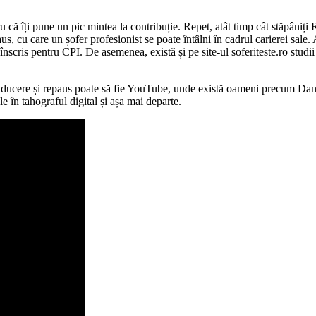
u că îți pune un pic mintea la contribuție. Repet, atât timp cât stăpâniț
us, cu care un șofer profesionist se poate întâlni în cadrul carierei sale.
i înscris pentru CPI. De asemenea, există și pe site-ul soferiteste.ro stud
ducere și repaus poate să fie YouTube, unde există oameni precum Danie
 în tahograful digital și așa mai departe.