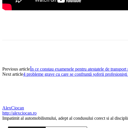
Share
Previous article
În ce constau examenele pentru atestatele de transpo
Next article
4 probleme grave cu care se confruntă șoferii profesionișt
AlexCiocan
http://alexciocan.ro
Impatimit al automobilismului, adept al condusului corect si al disciplin