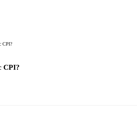
c CPI?
c CPI?