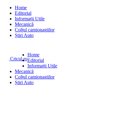
Home
Editorial
Informații Utile
Mecanică
Colțul camionagiilor
Știri Auto
FRIDAY, AUGUST 7, 2026
PUBLICITATE PE CRICUL.RO
DESPRE CRICUL.RO
Home
Cricul.ro
Editorial
Informații Utile
Mecanică
Colțul camionagiilor
Știri Auto